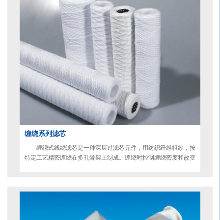
体系，包括办公管理系统、客户关系管理系统、库存管理系
统、文档管理系统以及网上内部数据库，使技术、生产、销售
能按用户所需的要求，在短的时间内提供高质量的产品。
工厂在注重科技投入的同时，更致力于企业内部的质量管理，
已通过ISO9001-2000质量体系认证，形成一套行之有效的完整
质量保证体系。由于我厂产品质量过硬、管理良好、商业信誉
良好，多次被评为“重合同、守信用”单位，且被新乡市资信委员
会评定为“企业资信等级AAA级”单位。好的的科学技术、严格的
管理机制，好的检测设施和精良的工艺确保了产品的生产，使
产品出厂得到了可靠的保证。
我公司长期与以下单位合作供货：中石油独山子石化公司、中
石油兰州石化公司、中石油玉门油田公司、克拉玛依天利恒华
缠绕系列滤芯
石化、陕西延长石油公司、神华集团神东煤矿、马鞍山钢铁股
缠绕式线绕滤芯是一种深层过滤芯元件，用纺织纤维粗纱，按
份有限公司、四川德胜集团、中国航发西安动力有限公司、延
特定工艺精密缠绕在多孔骨架上制成。缠绕时控制缠绕密度和改变
纤维束不同的排列即成不同过滤精度的滤芯。缠绕滤芯具有外疏内
安石油化工厂 、安徽晋煤中能化工股份有限公司、上海宝山钢
密的蜂窝状结构，具有优良的过滤特性。能有效去除液体中的悬浮
铁股份有限公司等。安阳化学工业集团、黔西县黔希煤化工公
物、微粒、铁锈、泥沙等杂质。
司、永城龙宇煤化工、新疆峻新化工公司、洛阳永龙能化公
司。