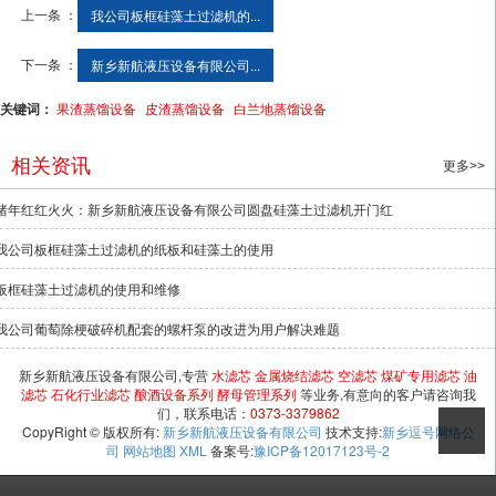
上一条 ：
我公司板框硅藻土过滤机的...
下一条 ：
新乡新航液压设备有限公司...
关键词：
果渣蒸馏设备
皮渣蒸馏设备
白兰地蒸馏设备
相关资讯
更多>>
猪年红红火火：新乡新航液压设备有限公司圆盘硅藻土过滤机开门红
我公司板框硅藻土过滤机的纸板和硅藻土的使用
板框硅藻土过滤机的使用和维修
我公司葡萄除梗破碎机配套的螺杆泵的改进为用户解决难题
新乡新航液压设备有限公司,专营
水滤芯
金属烧结滤芯
空滤芯
煤矿专用滤芯
油
滤芯
石化行业滤芯
酿酒设备系列
酵母管理系列
等业务,有意向的客户请咨询我
们，联系电话：
0373-3379862
CopyRight © 版权所有:
新乡新航液压设备有限公司
技术支持:
新乡逗号网络公
司
网站地图
XML
备案号:
豫ICP备12017123号-2