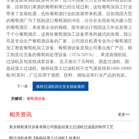
主要是跟果酒的政策有关系，这几年国家大力支持葡萄种植业的发
展，目前我们果酒的葡萄鲜果已经出现过剩，这给葡萄深加工行业
带来了发展机遇，也给葡萄酒行业的发展带来机遇。目前我国大型
的葡萄酒厂为了抵制进口葡萄酒的冲击，分分在全国各地兴建小型
的葡萄酒庄，来发展企业的规模。据专家估计我国这几年会发展上
千个小葡萄酒庄，这将给葡萄酒加工设备带来跨越式的发展，我公
司是专业生产葡萄酒设备的厂家，公司抓住机遇专业为小葡萄酒庄
加工整套葡萄机加工设备。葡萄酒设备是我公司重点推广产品，精
工制造出完备的葡萄前处理设备（
5T/h-50T/h
）、果渣蒸馏机组、
过滤机及包装线成套设备。 近又推出了压榨机、圆盘过滤机、圆
盘硅藻土过滤机、板框硅藻土过滤机和不含气灌装线有
1000-10000
瓶
/
时系列，广泛应用于酒类、饮料、调味品等行业产品的包装。
下一条 ：
板框过滤机岗位安全操纵规程
关键词：
葡萄酒设备
相关资讯
更多>>
新乡新航液压设备有限公司圆盘硅藻土过滤机过滤盘的制作工艺
醋过滤机使用【板框硅藻土过滤机】效果好